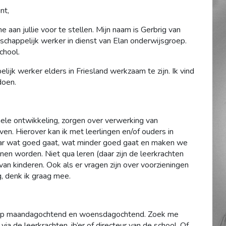
nt,
aan jullie voor te stellen. Mijn naam is Gerbrig van
schappelijk werker in dienst van Elan onderwijsgroep.
chool.
lijk werker elders in Friesland werkzaam te zijn. Ik vind
doen.
ele ontwikkeling, zorgen over verwerking van
n. Hierover kan ik met leerlingen en/of ouders in
aar wat goed gaat, wat minder goed gaat en maken we
nen worden. Niet qua leren (daar zijn de leerkrachten
van kinderen. Ook als er vragen zijn over voorzieningen
, denk ik graag mee.
is op maandagochtend en woensdagochtend. Zoek me
ia de leerkrachten, ib’er of directeur van de school. Of