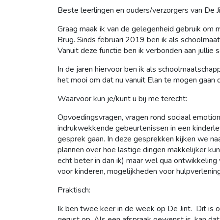
Beste leerlingen en ouders/verzorgers van De Ji
Graag maak ik van de gelegenheid gebruik om me 
Brug. Sinds februari 2019 ben ik als schoolmaat
Vanuit deze functie ben ik verbonden aan jullie s
In de jaren hiervoor ben ik als schoolmaatschappe
het mooi om dat nu vanuit Elan te mogen gaan 
Waarvoor kun je/kunt u bij me terecht:
Opvoedingsvragen, vragen rond sociaal emotion
indrukwekkende gebeurtenissen in een kinderleve
gesprek gaan. In deze gesprekken kijken we n
plannen over hoe lastige dingen makkelijker kun
echt beter in dan ik) maar wel qua ontwikkeling 
voor kinderen, mogelijkheden voor hulpverlening
Praktisch:
Ik ben twee keer in de week op De Jint. Dit 
gerust op. Als een afspraak gewenst is, kan dat v